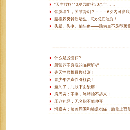
“天生腰疼”40岁男腰疼30余年……
骨质增生，关节骨刺？－－－6次内可彻
腰椎棘突骨质增生，6次彻底治愈！
头晕、头疼、偏头疼——脑供血不足型颈
什么是脱髓鞘?
肌营养不良症的临床解析
先天性腰椎骨裂畸形！
青少年强直性脊柱炎！
坐久了，屁股下面酸痛！
肩周炎：不疼，胳膊抬不起来！
压迫神经：无名指不能伸开！
滑膜炎：膝盖周围和膝盖都痛，膝盖上面